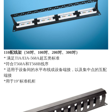
110
配线架（50对、100对、200对、300对）
*
满足TIA/EIA-568A超五类标准
*
符合T568A和T568B线序
*
适用于设备间的水平布线或设备端接，以及集中点的互配
端接
*
用于19"标准机柜