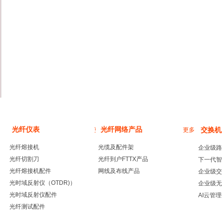
光纤仪表
光纤网络产品
更多
更多
交换机
光纤熔接机
光缆及配件架
企业级路
光纤切割刀
光纤到户FTTX产品
下一代智
光纤熔接机配件
网线及布线产品
企业级交
光时域反射仪（OTDR)）
企业级无
光时域反射仪配件
AI云管
光纤测试配件