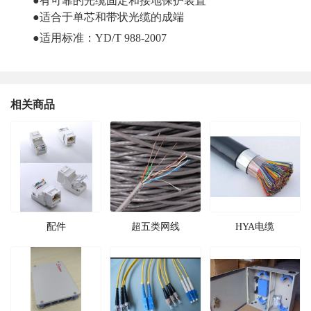
●
有可靠的光缆固定和接地保护装置
●
适合于单芯和带状光缆的成端
●
适用标准：YD/T 988-2007
相关商品
配件
超五类网线
HYA电缆