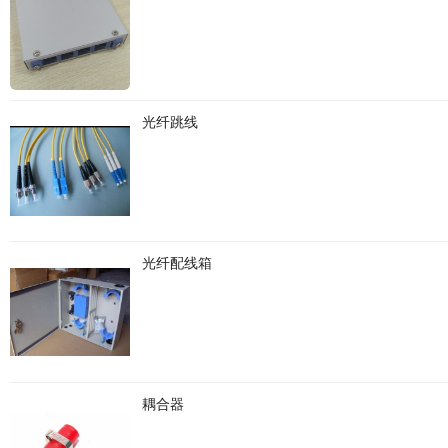
光纤跳线
光纤配线箱
耦合器