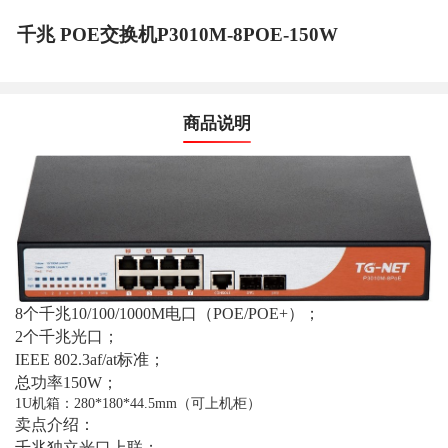
千兆 POE交换机P3010M-8POE-150W
商品说明
8
个千兆10/100/1000M电口（POE/POE+）；
2
个千兆光口；
IEEE 802.3af/at
标准；
总功率150W；
1U
机箱：280*180*44.5mm（可上机柜）
卖点介绍：
千兆独立光口上联；