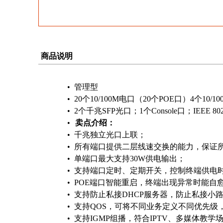
商品说明
•
管理型
•
20
个10/100M电口（20个POE口）4个10/1
•
2
个千兆SFP光口；1个Console口；IEEE 80
•
卖点介绍：
•
千兆独立光口上联；
•
所有端口提供二层线速交换的能力，保证
•
单端口最大支持30W供电输出；
•
支持端口定时、定期开关，控制终端供电
•
POE
端口智能重启，终端出现异常时能自
•
支持防止私接DHCP服务器，防止私接小
•
支持QOS，可将不同业务定义不同优先级
•
支持IGMP组播，符合IPTV、多媒体教学