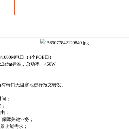
收藏
00/1000M电口（4个POE口）
2.3af/at标准，总功率：450W
所有端口无阻塞地进行报文转发。
时间；
愈；
路由；
，保障关键业务；
场景功能需求；