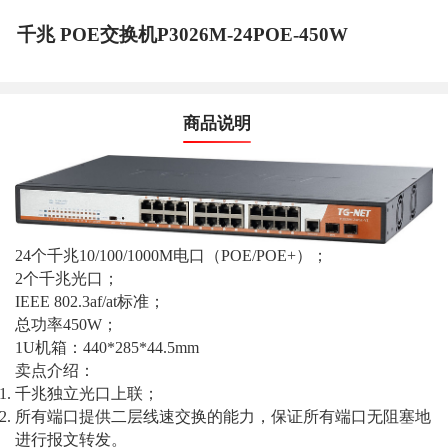
千兆 POE交换机P3026M-24POE-450W
商品说明
24
个千兆10/100/1000M电口（POE/POE+）；
2
个千兆光口；
IEEE 802.3af/at
标准；
总功率450W；
1U
机箱：440*285*44.5mm
卖点介绍：
千兆独立光口上联；
所有端口提供二层线速交换的能力，保证所有端口无阻塞地
进行报文转发。