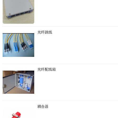
光纤跳线
光纤配线箱
耦合器